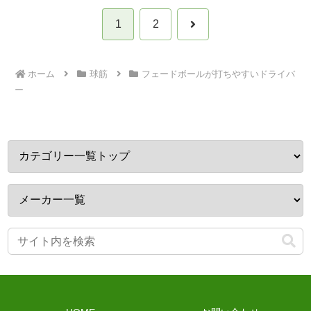
次
1
2
へ
ホーム
球筋
フェードボールが打ちやすいドライバ
ー