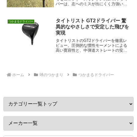
バーは、左へのミスが出にくく力強い弾
道が特長です。ニュートラルな球のつか
まりに加えて、ヘッドの直進性が高いの
で、低スピンで曲がり幅が少ないドライ
タイトリスト GT2ドライバー 驚
つかまるドライバー
バーです。中弾道...
異的なやさしさで安定した飛びを
実現
タイトリストのGT2ドライバーを徹底レ
ビュー。圧倒的な慣性モーメントによる
高い寛容性と、中弾道ストレートの安定
性を詳細解説。HS45m/s以下のゴルファ
ーにおすすめ。
ホーム
球のつかまり
つかまるドライバー