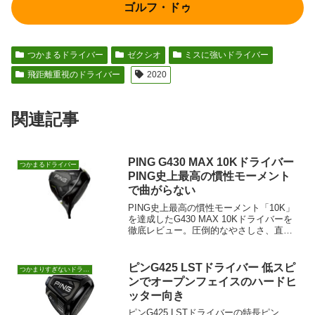
ゴルフ・ドゥ
つかまるドライバー
ゼクシオ
ミスに強いドライバー
飛距離重視のドライバー
2020
関連記事
PING G430 MAX 10Kドライバー
つかまるドライバー
PING史上最高の慣性モーメント
で曲がらない
PING史上最高の慣性モーメント「10K」
を達成したG430 MAX 10Kドライバーを
徹底レビュー。圧倒的なやさしさ、直進
安定性、飛距離性能を詳細評価。ティー
ショットの不安を解消したいすべてのゴ
ルファー必見のモデルです。
ピンG425 LSTドライバー 低スピ
つかまりすぎないドライバー
ンでオープンフェイスのハードヒ
ッター向き
ピンG425 LSTドライバーの特長ピン