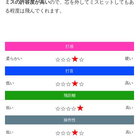
ミスの許容度が高い
ので、
芯を外してミスヒットしてもあ
る程度は飛んでくれます
。
打感
★
柔らかい
硬い
☆☆☆
☆
打音
★
低い
高い
☆☆☆
☆
飛距離
★
低い
☆☆☆☆
高い
操作性
★
低い
☆☆☆
☆
高い