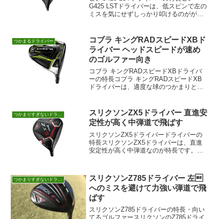
G425 LSTドライバーは、低スピンで左の
ミスを気にせずしっかり叩けるのがが特
長です。G425シリーズの中では、一番す
っきりしたシェイプのヘッドで、ややオ
ープンフェースです。前作のG410LSTよ
コブラ キングRADスピードXBド
つかまるドライバー
り...
ライバー ヘッドスピードが速め
のゴルファー向き
コブラ キングRADスピードXBドライバ
ーの特長コブラ キングRADスピードXB
ドライバーは、適度な球のつかまりとミ
スヒットの強さが特長です。適度なつか
まりとスイートエリアの広さがあり、中
弾道の低スピンで飛ばせるドライバーで
スリクソンZX5ドライバー 直進安
つかまりすぎないドライバー
すが、ヘッドスピ...
定性が高く中弾道で飛ばす
スリクソンZX5ドライバードライバーの
特長スリクソンZX5ドライバーは、直進
安定性が高く中弾道なのが特長です。ヘ
ッドが大きく感じず、小さすぎないZX5
ドライバー。フエースの見え方が良いの
で、スクエアに構えやすいのが特長で
スリクソンZ785ドライバー 左
つかまりすぎないドライバー
す。アスリート向けの...
へのミスを避けて力強い弾道で飛
ばす
スリクソンZ785ドライバーの特長・向い
てるゴルファースリクソンのZ785ドライ