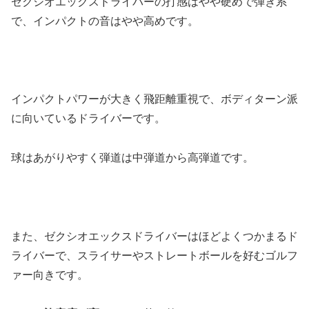
ゼクシオエックスドライバーの
打感はやや硬めで弾き系
で、
インパクトの音はやや高め
です。
インパクトパワーが大きく
飛距離重視
で、
ボディターン派
に向いている
ドライバー
です。
球はあがりやすく
弾道は中弾道から高弾道
です。
また、ゼクシオエックスドライバーは
ほどよくつかまるド
ライバー
で、
スライサーやストレートボールを好むゴルフ
ァー向き
です。