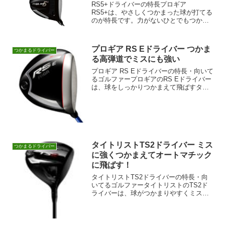
RS5+ドライバーの特長プロギア
RS5+は、やさしくつかまった球が打てる
のが特長です。力がないひとでもつかま
った高弾道の球で飛ばせます。スライサ
ーでも、つかまった球が打ちやすいので
試す価値はあるでしょう。RS5+ドライバ
プロギア RS Eドライバー つかま
つかまるドライバー
ーがおすすめ・向いて...
る高弾道でミスにも強い
プロギア RS Eドライバーの特長・向いて
るゴルファープロギアのRS Eドライバー
は、球をしっかりつかまえて飛ばすタイ
プでありながら、左右への曲がりが少な
いのが特長です。基本はスライスをなく
してまっすぐドライバーショットを打ち
たい人、スライ...
タイトリストTS2ドライバー ミス
つかまるドライバー
に強くつかまえてオートマチック
に飛ばす！
タイトリストTS2ドライバーの特長・向
いてるゴルファータイトリストのTS2ド
ライバーは、球がつかまりやすくミスヒ
ットに強いのが特長です。基本はストレ
ートかフェードが持ち球のゴルファー
で、なるべく曲がりをおさえて、それで