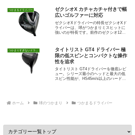
いて飛ばしたい人に向い...
ゼクシオX カチャカチャ付きで幅
つかまるドライバー
広いゴルファーに対応
ゼクシオXドライバーの特長ゼクシオXド
ライバーは、球がつかまりミスヒットに
強いのが特長です。前作のゼクシオ12は
軽量化が顕著でしたが、今回のゼクシオX
は一般的な重量帯で登場。球のつかまり
の良さは変わらず、スイートエリアが広
タイトリスト GT4 ドライバー 極
つかまりすぎないドライバー
くミスに強くなり、...
限の低スピンとコンパクトな操作
性を追求
タイトリスト GT4ドライバーを徹底レビ
ュー。シリーズ最小のヘッドと最大の低
スピン性能が、HS45m/s以上のハードヒ
ッターに提供する精密なコントロール性
能を解説。
ホーム
球のつかまり
つかまるドライバー