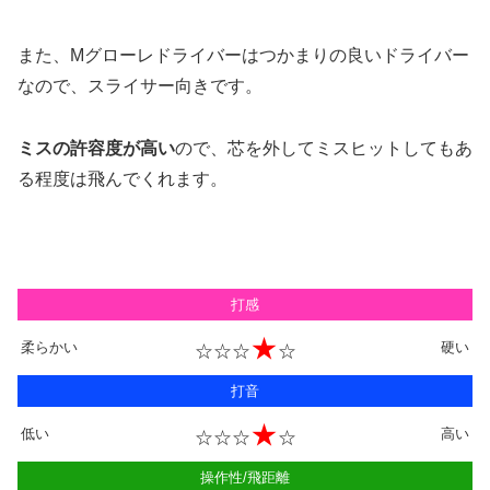
また、Mグローレドライバーは
つかまりの良いドライバー
なので、
スライサー向き
です。
ミスの許容度が高い
ので、
芯を外してミスヒットしてもあ
る程度は飛んでくれます
。
打感
★
柔らかい
硬い
☆☆☆
☆
打音
★
低い
高い
☆☆☆
☆
操作性/飛距離