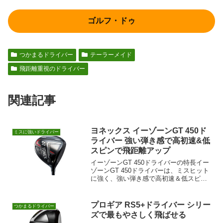
ゴルフ・ドゥ
つかまるドライバー
テーラーメイド
飛距離重視のドライバー
関連記事
ヨネックス イーゾーンGT 450ド
ミスに強いドライバー
ライバー 強い弾き感で高初速&低
スピンで飛距離アップ
イーゾーンGT 450ドライバーの特長イー
ゾーンGT 450ドライバーは、ミスヒット
に強く、強い弾き感で高初速＆低スピン
が特長です。強い弾き感があってボール
初速が上がるドライバーです。さらに高
弾道で低スピンなので飛距離アップが期
プロギア RS5+ドライバー シリー
つかまるドライバー
待できるモデ...
ズで最もやさしく飛ばせる